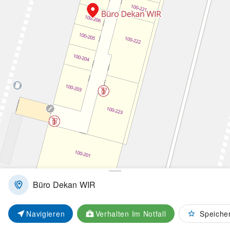
Ausstellungen
Events
Sitzflächen
Parkplätze
Mülleimer
Büro Dekan WIR
Nachhaltigkeit
Navigieren
Verhalten Im Notfall
Speiche
© OpenMapTiles
© OpenStreetMap contributors