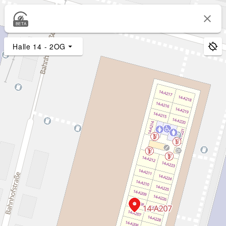
BETA
Halle 14 - 2OG
3D-Bäume
2D-Bäume