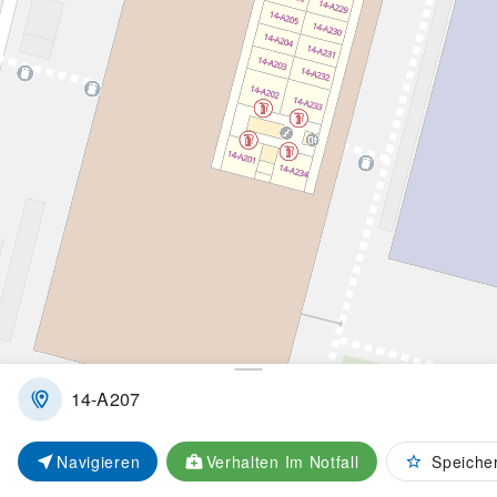
Ausstellungen
Events
Sitzflächen
Parkplätze
Mülleimer
14-A207
Nachhaltigkeit
Navigieren
Verhalten Im Notfall
Speiche
© OpenMapTiles
© OpenStreetMap contributors