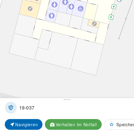
Ausstellungen
Events
Sitzflächen
Parkplätze
Mülleimer
19-037
Nachhaltigkeit
Navigieren
Verhalten Im Notfall
Speiche
© OpenMapTiles
© OpenStreetMap contributors